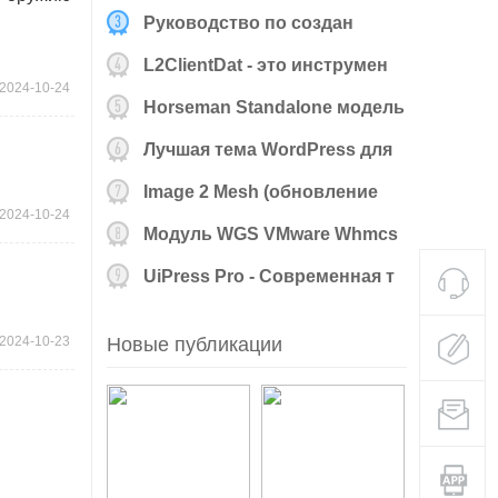
Руководство по создан
L2ClientDat - это инструмен
2024-10-24
Horseman Standalone модель
Stl д
Лучшая тема WordPress для
Image 2 Mesh (обновление
2024-10-24
Pro v
Модуль WGS VMware Whmcs
V4.0.2 о
UiPress Pro - Современная т
2024-10-23
Новые публикации