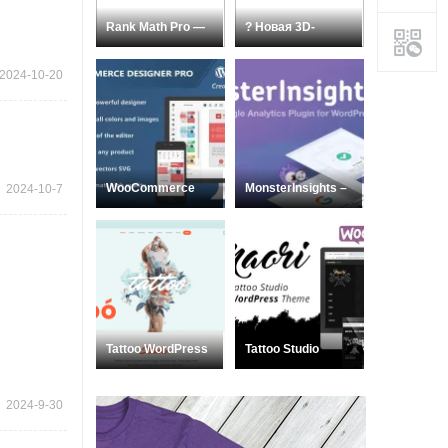
Rank Math Pro —
? Новая 3D-
премиум SEO-пл
модель для пе
2024-10-20
WooCommerce
MonsterInsights –
2024-10-7
Designer Pro
Лучший плаг
Nulled
Tattoo WordPress
Tattoo Studio
Nulled
Nulled
ThemeForest 1999
ThemeForest
2024-9-30
2260020