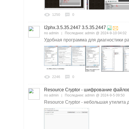
1250
0
l2phx.3.5.35.2447 3.5.35.2447
по
admin
Последнее:
admin
@
2024-9-10 04:02
Удобная программа для диагностики раз
2246
0
Resource Cryptor - шифрование файло
по
admin
Последнее:
admin
@
2024-9-5 09:50
Resource Cryptor - небольшая утилита 