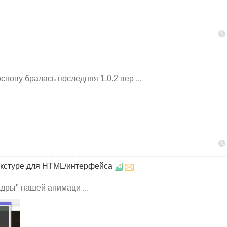
основу бралась последняя 1.0.2 вер ...
екстуре для HTML/интерфейса
дры" нашей анимаци ...