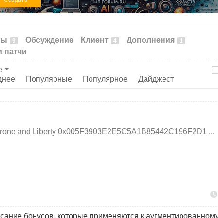
Создать
лы
Обсуждение
Клиент
Дополнения
9
4
1
и патчи
е
днее
Популярные
Популярное
Дайджест
Throne and Liberty 0x005F3903E2E5C5A1B85442C196F2D1 ...
 описание бонусов, которые применяются к аугментированно