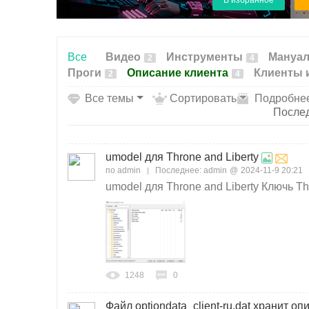
В избранное
ки
й
сек
Все
Видео
Инструменты
Мануа
2
4
то
Проги
Описание клиента
Клиенты 
2
4
р
Все темы
Сортировать
Подробне
После
umodel для Throne and Liberty
по
admin
Последнее:
admin
@
2024-11-9 20:21
umodel для Throne and Liberty Ключь 
1248
0
Файл optiondata_client-ru.dat хранит