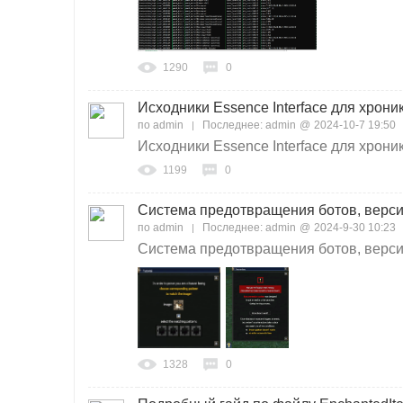
1290
0
Исходники Essence Interface для хроник 
по
admin
Последнее:
admin
@
2024-10-7 19:50
Исходники Essence Interface для хроник
1199
0
Система предотвращения ботов, версия
по
admin
Последнее:
admin
@
2024-9-30 10:23
Система предотвращения ботов, версия 
1328
0