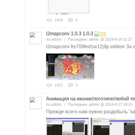
1408
0
l2mapconv 1.0.3 1.0.3
по
admin
Последнее:
admin
@
2024-9-18 11:27
l2mapconv frs709fed1w12j9p edition За 
1622
0
Анимация на иконке/логотипе/любой т
по
admin
Последнее:
admin
@
2024-9-17 18:23
Прежде всего нам нужно раздобыть "ка