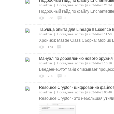
Подробный гайд по файлу EnchantedItem
по
admin
Последнее:
admin
@
2024-9-28 21:34
Подробный гайд по файлу EnchantedItemS
1358
0
Таблица опыта для Lineage II Essence 
по
admin
Последнее:
admin
@
2024-9-28 11:50
Хроники: Master Class Сборка: Mobius В 
1173
0
Мануал по добавлению нового оружия н
по
admin
Последнее:
admin
@
2024-9-23 10:16
ВведениеЭтот гайд описывает процесс 
1290
0
Resource Cryptor - шифрование файлов
по
admin
Последнее:
admin
@
2024-9-23 00:46
Resource Cryptor - это небольшая утил