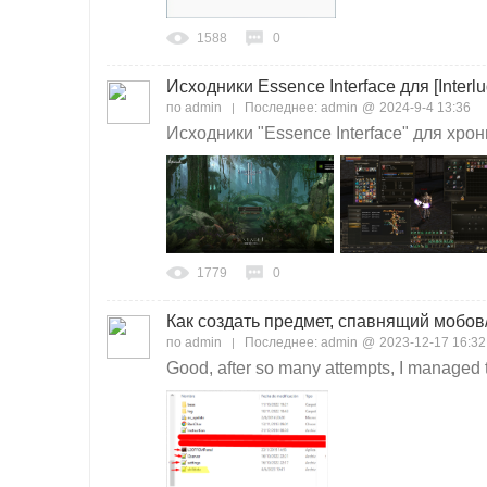
1588
0
Исходники Essence Interface для [Interlu
по
admin
Последнее:
admin
@
2024-9-4 13:36
Исходники "Essence Interface" для хроник
1779
0
Как создать предмет, спавнящий мобо
по
admin
Последнее:
admin
@
2023-12-17 16:32
Good, after so many attempts, I managed t