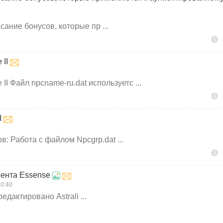
исание бонусов, которые пр ...
 II
II Файл npcname-ru.dat используетс ...
I
ов: Работа с файлом Npcgrp.dat ...
иента Essense
0:40
дактировано Astrali ...