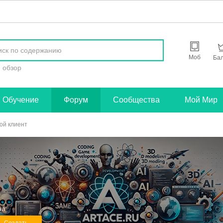
найти
Моб
Ба
обзор
Обучение
Форум
Сообщества
Мой Мир
ой клиент
ра