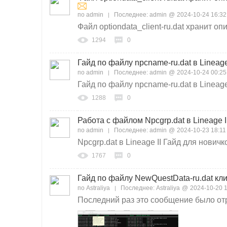
по
admin
Последнее:
admin
@
2024-10-24 16:32
Файл optiondata_client-ru.dat хранит оп
1294
0
Гайд по файлу npcname-ru.dat в Lineage
по
admin
Последнее:
admin
@
2024-10-24 00:25
Гайд по файлу npcname-ru.dat в Lineage 
1288
0
Работа с файлом Npcgrp.dat в Lineage I
по
admin
Последнее:
admin
@
2024-10-23 18:11
Npcgrp.dat в Lineage II Гайд для новичк
1767
0
Гайд по файлу NewQuestData-ru.dat кл
по
Astraliya
Последнее:
Astraliya
@
2024-10-20 1
Последний раз это сообщение было отре