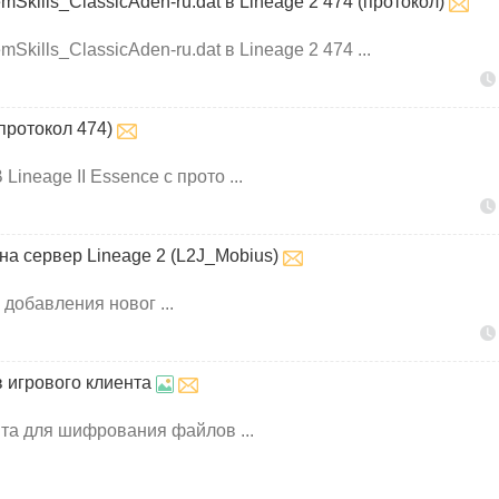
Skills_ClassicAden-ru.dat в Lineage 2 474 (протокол)
kills_ClassicAden-ru.dat в Lineage 2 474 ...
(протокол 474)
Lineage II Essence с прото ...
а сервер Lineage 2 (L2J_Mobius)
добавления новог ...
 игрового клиента
ита для шифрования файлов ...