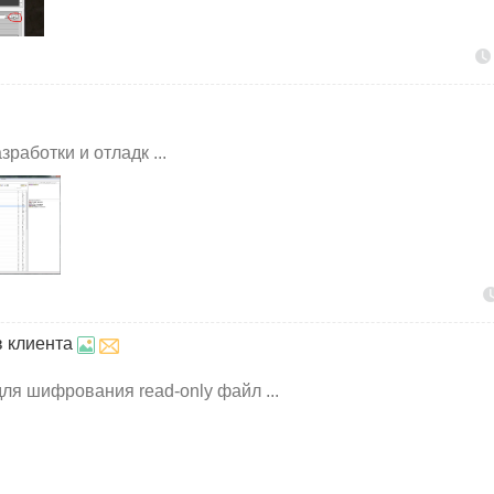
работки и отладк ...
в клиента
для шифрования read-only файл ...