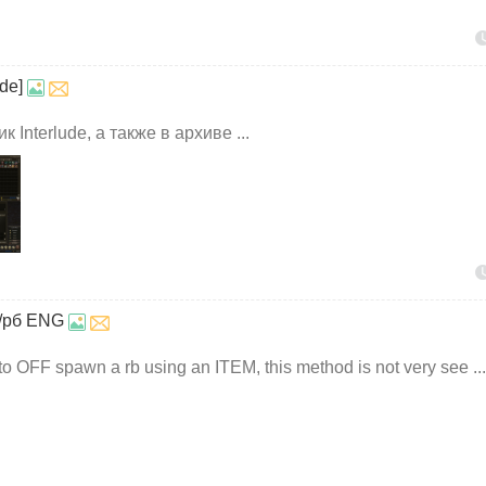
de]
 Interlude, а также в архиве ...
в/рб ENG
o OFF spawn a rb using an ITEM, this method is not very see ...