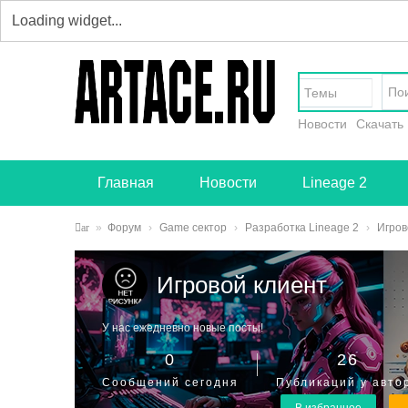
Темы
Новости
Скачать
Главная
Новости
Lineage 2
ar
»
Форум
›
Game сектор
›
Разработка Lineage 2
›
Игров
tac
Игровой клиент
e.r
u -
У нас ежедневно новые посты!
тв
0
26
ор
Сообщений сегодня
Публикаций у авто
чес