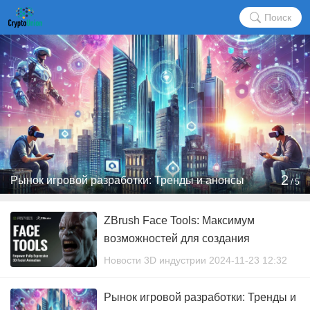
Поиск
2
Рынок игровой разработки: Тренды и анонсы
/
5
ZBrush Face Tools: Максимум
возможностей для создания
реалистичных персонажей
Новости 3D индустрии 2024-11-23 12:32
Рынок игровой разработки: Тренды и