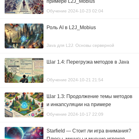
примере L2J_Mobius
Обучение 2024-10-23 02:04
Роль AI в L2J_Mobius
Java для L2J: Основы серверной
разработки 2024-10-21 22:40
Шаг 1.4: Перегрузка методов в Java
Обучение 2024-10-21 21:54
Шаг 1.3: Продолжение темы методов
и инкапсуляции на примере
L2J_Mobius
Обучение 2024-10-17 22:09
Starfield — Стоит ли игра внимания?
Плюсы, минусы и мнение игроков