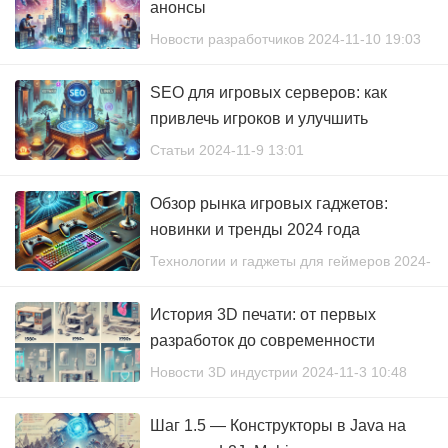
анонсы
Новости разработчиков 2024-11-10 19:03
SEO для игровых серверов: как
привлечь игроков и улучшить
видимость в поисковиках
Статьи 2024-11-9 13:01
Обзор рынка игровых гаджетов:
новинки и тренды 2024 года
Технологии и гаджеты для геймеров 2024-
11-5 13:39
История 3D печати: от первых
разработок до современности
Новости 3D индустрии 2024-11-3 10:48
Шаг 1.5 — Конструкторы в Java на