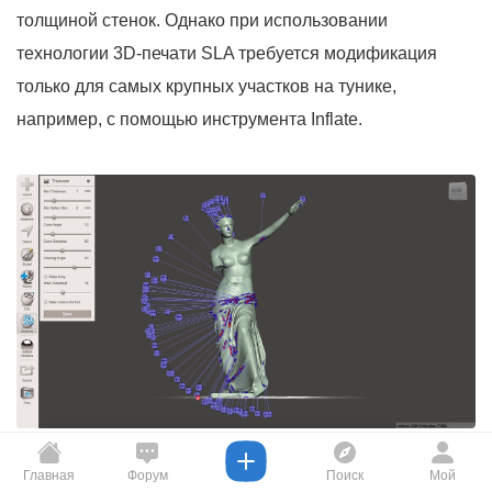
толщиной стенок. Однако при использовании
технологии 3D-печати SLA требуется модификация
только для самых крупных участков на тунике,
например, с помощью инструмента Inflate.
Изучение толщины стенок поможет сохранить детали и
Главная
Форум
Поиск
Мой
снизить вероятность ошибок в процессе печати.