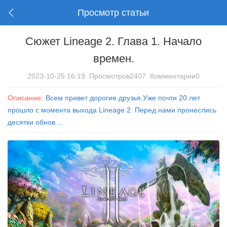
Просмотр статьи
Сюжет Lineage 2. Глава 1. Начало
времен.
2023-10-25 16:19
Просмотров2407
Комментарии0
Описание:
Всем привет дорогие друзья.Уже почти 20 лет
прошло с момента выхода Lineage 2. Перед нами пронеслись
десятки обнов ...