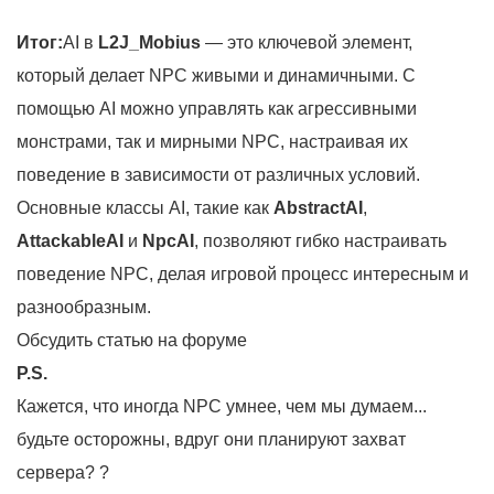
Итог:
AI в
L2J_Mobius
— это ключевой элемент,
который делает NPC живыми и динамичными. С
помощью AI можно управлять как агрессивными
монстрами, так и мирными NPC, настраивая их
поведение в зависимости от различных условий.
Основные классы AI, такие как
AbstractAI
,
AttackableAI
и
NpcAI
, позволяют гибко настраивать
поведение NPC, делая игровой процесс интересным и
разнообразным.
Обсудить статью на
форуме
P.S.
Кажется, что иногда NPC умнее, чем мы думаем...
будьте осторожны, вдруг они планируют захват
сервера? ?