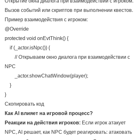
Открытие окна диалога при взаимодействии с игроком.
Вызов событий или скриптов при выполнении квестов.
Пример взаимодействия с игроком:
@Override
protected void onEvtThink() {
if (_actor.isNpc()) {
// Открываем окно диалога при взаимодействии с
NPC
_actor.showChatWindow(player);
}
}
Скопировать код
Как AI влияет на игровой процесс?
Реакции на действия игроков:
Если игрок атакует
NPC, AI решает, как NPC будет реагировать: атаковать