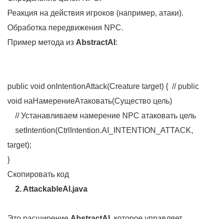
Реакция на действия игроков (например, атаки).
Обработка передвижения NPC.
Пример метода из
AbstractAI
:
public void onIntentionAttack(Creature target) { // public
void наНамерениеАтаковать(Существо цель)
// Устанавливаем намерение NPC атаковать цель
setIntention(CtrlIntention.AI_INTENTION_ATTACK,
target);
}
Скопировать код
2. AttackableAI.java
Это расширение
AbstractAI
, которое управляет