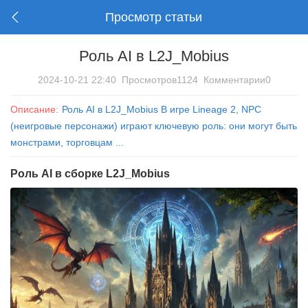
Просмотр статьи
Роль AI в L2J_Mobius
2024-10-21 22:40
Просмотров1124
Комментарии0
Описание:
Роль AI в L2J_Mobius В игре Lineage 2, NPC
(неигровые персонажи) играют ключевую роль: они могут быть
монстрами, торговцам ...
Роль AI в сборке
L2J_Mobius