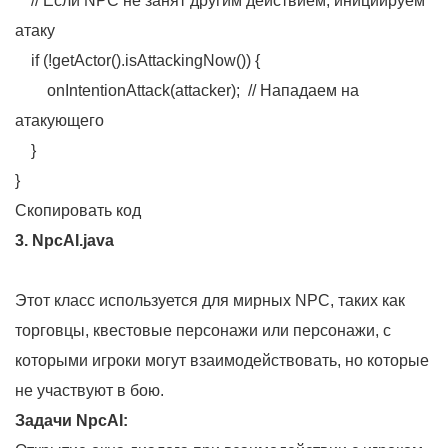
// Если NPC не занят другим действием, инициируем
атаку
if (!getActor().isAttackingNow()) {
onIntentionAttack(attacker); // Нападаем на
атакующего
}
}
Скопировать код
3. NpcAI.java
Этот класс используется для мирных NPC, таких как
торговцы, квестовые персонажи или персонажи, с
которыми игроки могут взаимодействовать, но которые
не участвуют в бою.
Задачи NpcAI: