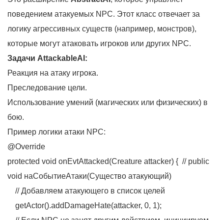
поведением атакуемых NPC. Этот класс отвечает за
логику агрессивных существ (например, монстров),
которые могут атаковать игроков или других NPC.
Задачи AttackableAI:
Реакция на атаку игрока.
Преследование цели.
Использование умений (магических или физических) в
бою.
Пример логики атаки NPC:
@Override
protected void onEvtAttacked(Creature attacker) { // public
void наСобытиеАтаки(Существо атакующий)
// Добавляем атакующего в список целей
getActor().addDamageHate(attacker, 0, 1);