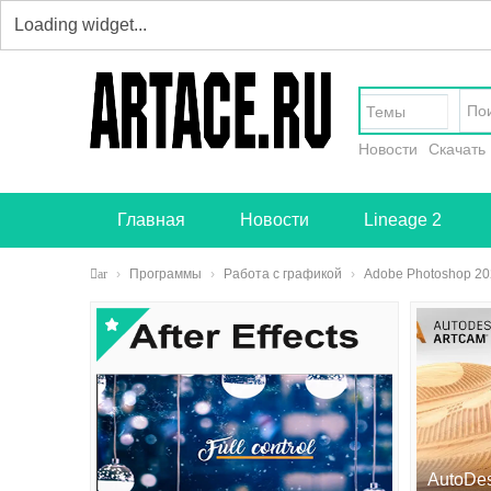
Темы
Новости
Скачать
Главная
Новости
Lineage 2
ar
›
Программы
›
Работа с графикой
›
Adobe Photoshop 202
tac
e.r
u -
тв
ор
чес
AutoDe