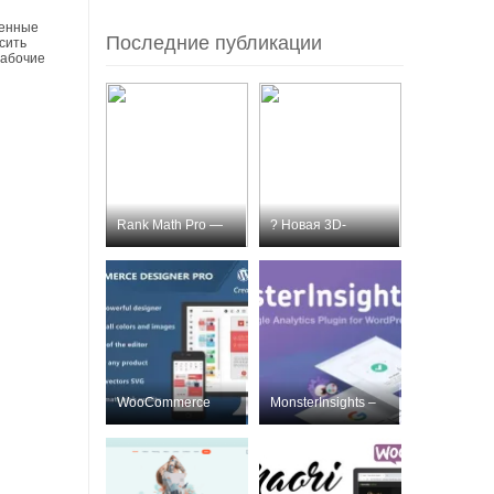
менные
Последние публикации
сить
рабочие
Rank Math Pro —
? Новая 3D-
премиум SEO-пл
модель для пе
WooCommerce
MonsterInsights –
Designer Pro
Лучший плаг
Nulled