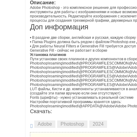
Описание:
Adobe Photoshop - это комплексное решение для професси
инструменты для работы с изображениями и новые возможн
производительность. Редактируйте изображения с исключит
процессы для создания трехмерной графики, двухмерных пр
Доп информация
• В раздаче две сборки, английская и русская, каждую сборку
• Папка Plugins должна быть рядом с файлом Photoshop.exe
• Для работы Neural Filters и Generative Fill требуется дост
Generative Fill - сейчас не работает в сборке
Установка плагинов
Пути установки своих плагинов и других компонентов в сборк
Photoshop\roaming\modified\@PROGRAMFILESCOMMON@\Adob
Photoshop\roaming\modified\@PROGRAMFILES@\Adobe\Adobe P
Photoshop\roaming\modified\@PROGRAMFILESCOMMON@\Adob
Photoshop\roaming\modified\@PROGRAMFILES@\Adobe\Adobe P
Photoshop\roaming\modified\@PROGRAMFILESCOMMON@\Adobe
Photoshop\roaming\modified\@PROGRAMFILES@\Adobe\Adobe Ph
LUT файлы, Кисти и др. компоненты устанавливаются в ана
(cоздайте эти папки вручную если они отсутствуют)
Fonts (шрифты) - нужно устанавливать в реальной системе
Настройки портативной программы хранятся здесь:
Photoshop\roaming\modified\@APPDATA@\Adobe\Adobe Photosho
Скачать:
Adobe
Photoshop
2024