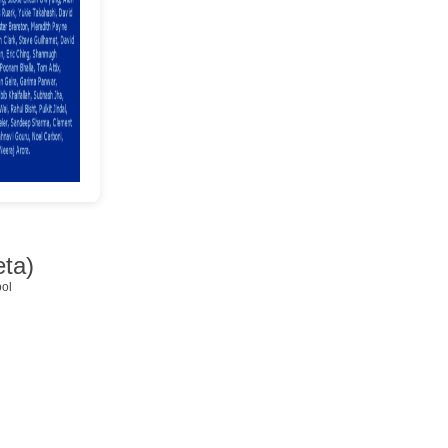
ta)
ool