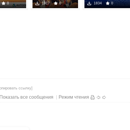
remium
Advanced Cartoon
2024 (v25.3 Beta)
0
1917
0
1834
0
64 w
PS P
опировать ссылку]
Показать все сообщения
|
Режим чтения