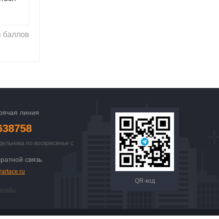
 баллов
рячая линия
638758
дельника по воскресенье с
 23:00
ратной связь
artace.ru
QR-код
нлайн