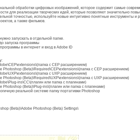
ональной обработки цифровых изображений, которое содержит самые совре
ости для реализации творческих идей, которые позволяют значительно повы
ельной точностью, используйте новые интуитивно понятные инструменты и 
оектов, а также фильмов.
 нужно запускать в отдельной папке.
 до запуска программы
уп программы в интернет и вход в Adobe ID
у:
e\CEP\extensions\(папка с CEP расширением)
hotoshop (Beta)\Required\CEP\extensions\(папка с CEP расширением)
e\UXP\extensions\(папка с UXP расширением)
hotoshop (Beta)\Required\UXP\extensions\(папка с UXP расширением)
\Plug-ins\CC\(плагин или папка с плагинами)
otoshop (Beta)\Plug-ins\(плагин или папка с плагинами)
логичную реальной системе папку портативки Photoshop
p (Beta)\Adobe Photoshop (Beta) Settings\