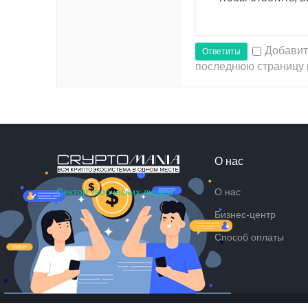
Добавит
Ответиты
последнюю страницу 
О нас
Сектор творческих людей
О нас
Бизнес-центр
Способ оплаты