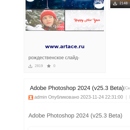
ки
2018 P
2148
SP1.0 x
й
сек
то
р
рождественское слайд-
2819
0
Adobe Photoshop 2024 (v25.3 Beta)
[Ск
admin
Опубликовано 2023-11-24 22:31:00
|
Adobe Photoshop 2024 (v25.3 Beta)