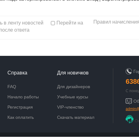
Правил начисления
ь в ленту новостей
Перейти на
после ответа
Го
Справка
Для новичков
638
FAQ
Для дизайнеров
С поне
9:00 до
Начало работы
Учебные курсы
Об
Регистрация
VIP-членство
admin@
Как оплатить
Скачать материал
О