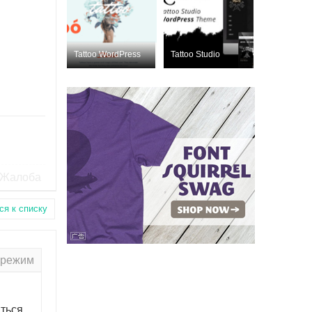
Tattoo WordPress
Tattoo Studio
Nulled
Nulled
ThemeForest 1999
ThemeForest
2260020
Жалоба
ся к списку
 режим
ться