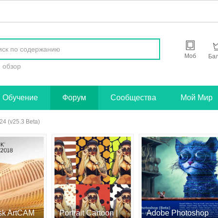
найти
Моб
Ба
обзор
Обучение
Форум
Сообщества
Мой Мир
4 (v25.3 Beta)
sk ArtCAM
Portrait Cartoon |
Adobe Photoshop