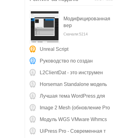
Модифицированная
вер
Скачали:5214
Unreal Script
Руководство по создан
L2ClientDat - это инструмен
Horseman Standalone модель
Stl д
Лучшая тема WordPress для
Image 2 Mesh (обновление Pro
v
Модуль WGS VMware Whmcs
V4.0.2 о
UiPress Pro - Современная т